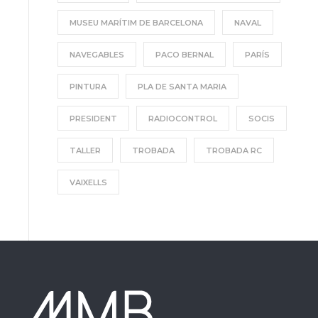
MUSEU MARÍTIM DE BARCELONA
NAVAL
NAVEGABLES
PACO BERNAL
PARÍS
PINTURA
PLA DE SANTA MARIA
PRESIDENT
RADIOCONTROL
SOCIS
TALLER
TROBADA
TROBADA RC
VAIXELLS