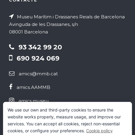
CONTACTE
Museu Marítim i Drassanes Reials de Barcelona
Avinguda de les Drassanes, s/n
08001 Barcelona
93 342 99 20
690 924 069
amics@mmb.cat
amics.AAMMB
amics.museu
We use our own and third-party cookies to ensure the
@aammb
website works properly, measure usage, and improve our
services. You can accept all cookies, reject non-essential
cookies, or configure your preferences.
Cookie policy