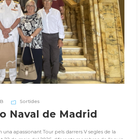
B
Sortides
eo Naval de Madrid
una apassionant Tour pels darrers V segles de la