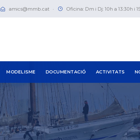
amics@mmb.cat
·
Oficina: Dm i Dj: 10h a 13:30h i 1
MODELISME
DOCUMENTACIÓ
ACTIVITATS
N