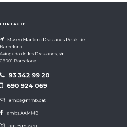
CONTACTE
Museu Marítim i Drassanes Reials de
Barcelona
Avinguda de les Drassanes, s/n
08001 Barcelona
93 342 99 20
690 924 069
amics@mmb.cat
amics.AAMMB
amics.museu