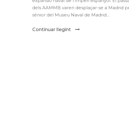
expansió naval de l’Imperi espanyol. El pas
dels AAMMB varen desplaçar-se a Madrid per
sènior del Museu Naval de Madrid...
Continuar llegint