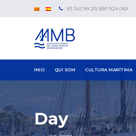
93 342 99 20/ 690 924 069
·
INICI
QUI SOM
CULTURA MARÍTIMA
Day