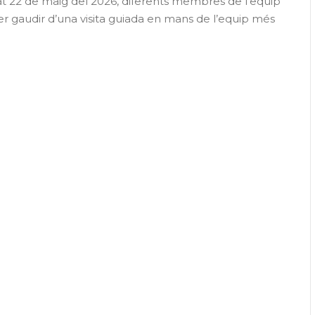
sat 22 de maig del 2026, diferents membres de l’equip
 gaudir d’una visita guiada en mans de l’equip més