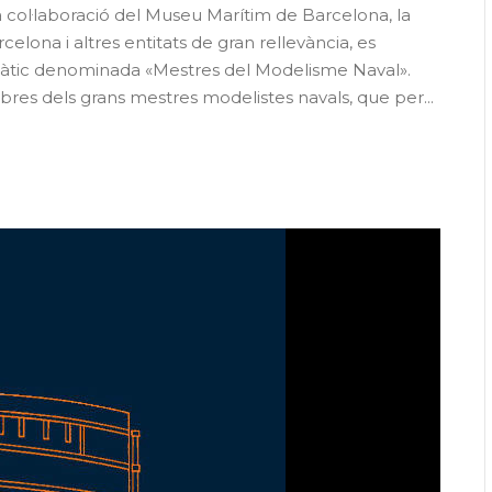
a col·laboració del Museu Marítim de Barcelona, la
elona i altres entitats de gran rellevància, es
tàtic denominada «Mestres del Modelisme Naval».
bres dels grans mestres modelistes navals, que per...