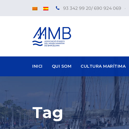
93 342 99 20/ 690 924 069
·
INICI
QUI SOM
CULTURA MARÍTIMA
Tag