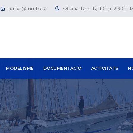
amics@mmb.cat
·
Oficina: Dm i Dj: 10h a 13:30h i 1
MODELISME
DOCUMENTACIÓ
ACTIVITATS
N