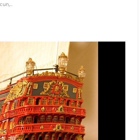
un,...