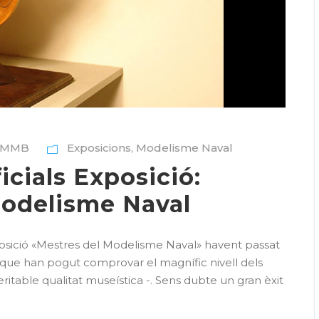
AMMB
Exposicions
,
Modelisme Naval
icials Exposició:
Modelisme Naval
posició «Mestres del Modelisme Naval» havent passat
 que han pogut comprovar el magnífic nivell dels
ritable qualitat museística -. Sens dubte un gran èxit