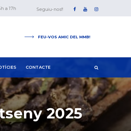
5h a 17h
Seguiu-nos!!
FEU-VOS AMIC DEL MMB!
OTÍCIES
CONTACTE
ntseny 2025