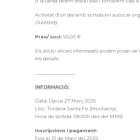
A la tarda farem festa i ball i tornarem cap 
Activitat d’un dia amb sortida en autocar org
l’AAMMB.
Preu/ soci:
50,00 €
Els socis i sòcies interessats poden posar-se
els detalls.
________________
INFORMACIÓ:
Data: Dijous 27 Març 2025
Lloc: Tordera-Santa Fe (Montseny)
Hora de sortida: 08:00h des del MMB
Inscripcions i pagament:
Fins el 21 de Març del 2025.