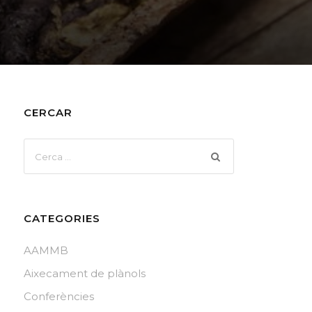
CERCAR
CATEGORIES
AAMMB
Aixecament de plànols
Conferències