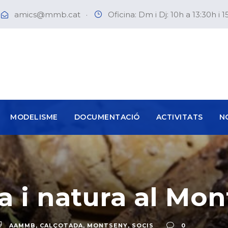
amics@mmb.cat
·
Oficina: Dm i Dj: 10h a 13:30h i 1
MODELISME
DOCUMENTACIÓ
ACTIVITATS
N
a i natura al Mo
AAMMB
,
CALÇOTADA
,
MONTSENY
,
SOCIS
0