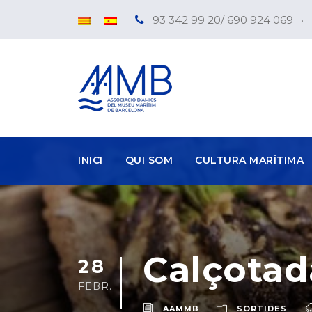
93 342 99 20/ 690 924 069
·
INICI
QUI SOM
CULTURA MARÍTIMA
Calçotad
28
FEBR.
AAMMB
SORTIDES