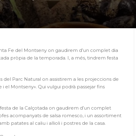
anta Fe del Montseny on gaudirem d’un complet dia
ada pròpia de la temporada. I, a més, tindrem festa
ts del Parc Natural on assistirem a les projeccions de
 i el Montseny». Qui vulgui podrà passejar fins
a festa de la Calçotada on gaudirem d’un complet
rxofes acompanyats de salsa romesco, i un assortiment
amb patates al caliu i allioli i postres de la casa.