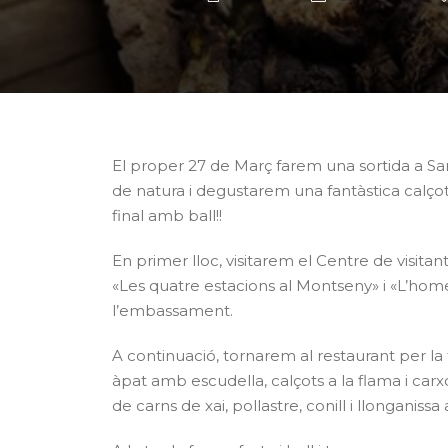
El proper 27 de Març farem una sortida a S
de natura i degustarem una fantàstica calçot
final amb ball!!
En primer lloc, visitarem el Centre de visitan
«Les quatre estacions al Montseny» i «L’home
l’embassament.
A continuació, tornarem al restaurant per l
àpat amb escudella, calçots a la flama i ca
de carns de xai, pollastre, conill i llonganissa 