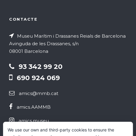
CONTACTE
Museu Marítim i Drassanes Reials de Barcelona
Avinguda de les Drassanes, s/n
08001 Barcelona
93 342 99 20
690 924 069
amics@mmb.cat
amics.AAMMB
amics.museu
We use our own and third-party cookies to ensure the
@aammb