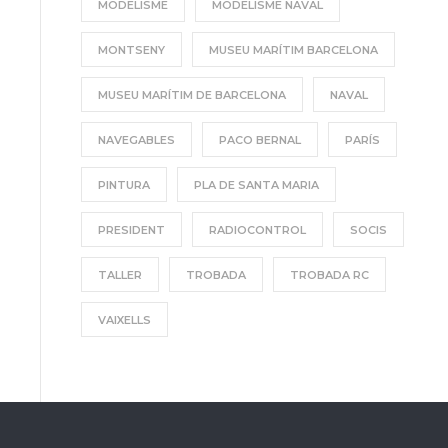
MODELISME
MODELISME NAVAL
MONTSENY
MUSEU MARÍTIM BARCELONA
MUSEU MARÍTIM DE BARCELONA
NAVAL
NAVEGABLES
PACO BERNAL
PARÍS
PINTURA
PLA DE SANTA MARIA
PRESIDENT
RADIOCONTROL
SOCIS
TALLER
TROBADA
TROBADA RC
VAIXELLS