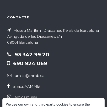
CONTACTE
Museu Marítim i Drassanes Reials de Barcelona
Avinguda de les Drassanes, s/n
08001 Barcelona
93 342 99 20
690 924 069
amics@mmb.cat
amics.AAMMB
amics.museu
We use our own and third-party cookies to ensure the