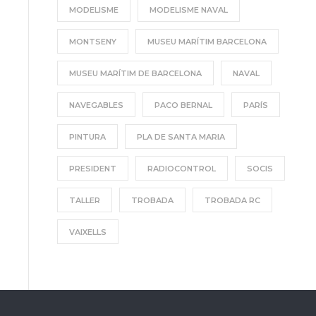
MODELISME
MODELISME NAVAL
MONTSENY
MUSEU MARÍTIM BARCELONA
MUSEU MARÍTIM DE BARCELONA
NAVAL
NAVEGABLES
PACO BERNAL
PARÍS
PINTURA
PLA DE SANTA MARIA
PRESIDENT
RADIOCONTROL
SOCIS
TALLER
TROBADA
TROBADA RC
VAIXELLS