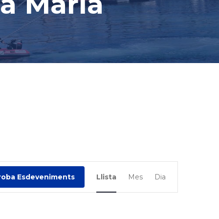
ta Maria
N
roba Esdeveniments
Llista
Mes
Dia
a
v