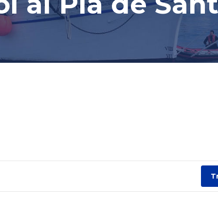
l al Pla de San
T