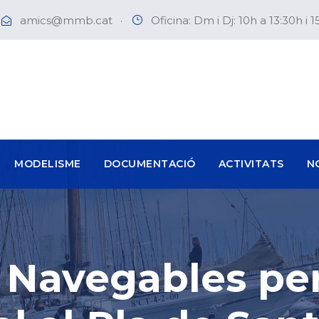
amics@mmb.cat
·
Oficina: Dm i Dj: 10h a 13:30h i 1
MODELISME
DOCUMENTACIÓ
ACTIVITATS
N
 Navegables pe