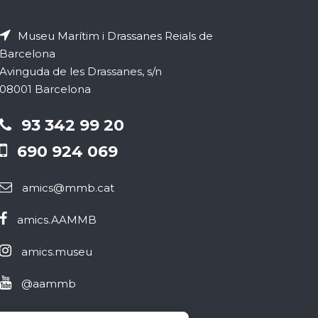
m
Museu Marítim i Drassanes Reials de
e
Barcelona
n
Avinguda de les Drassanes, s/n
08001 Barcelona
t
93 342 99 20
690 924 069
amics@mmb.cat
amics.AAMMB
amics.museu
@aammb