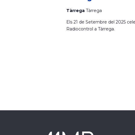
n
r
Tàrrega
Tàrrega
t
s
Els 21 de Setembre del 2025 ce
c
p
Radiocontrol a Tàrrega.
e
a
r
p
a
d
r
a
'
u
l
E
a
c
l
s
a
u
d
.