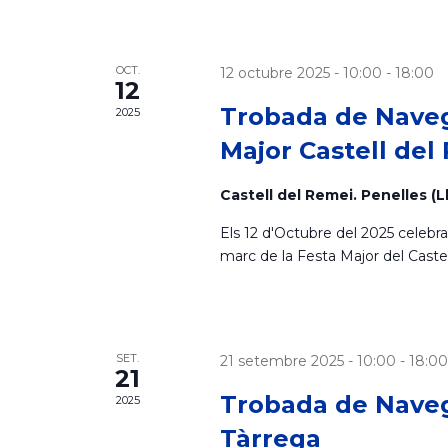
.
.
i
C
e
s
OCT.
12 octubre 2025 - 10:00
-
18:00
r
12
q
Trobada de Naveg
2025
u
u
Major Castell del
e
a
u
Castell del Remei. Penelles (L
E
Els 12 d'Octubre del 2025 celeb
s
l
marc de la Festa Major del Castel
d
e
i
v
e
c
n
SET.
21 setembre 2025 - 10:00
-
18:00
21
i
Trobada de Naveg
2025
m
e
Tàrrega
e