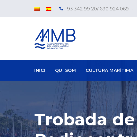
93 342 99 20/ 690 924 069
·
INICI
QUI SOM
CULTURA MARÍTIMA
Trobada de