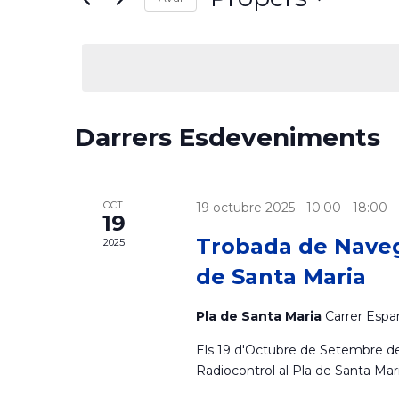
v
o
S
d
e
u
e
l
ï
e
u
g
c
l
Darrers Esdeveniments
c
a
a
i
p
o
a
n
r
c
OCT.
19 octubre 2025 - 10:00
-
18:00
19
a
a
Trobada de Naveg
2025
u
u
i
n
de Santa Maria
l
a
a
ó
d
Pla de Santa Maria
Carrer Espa
c
a
l
Els 19 d'Octubre de Setembre d
v
t
a
Radiocontrol al Pla de Santa Mari
a
u