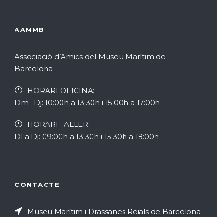
v
c
t
e
e
z
AAMMB
a
n
r
Associació d’Amics del Museu Marítim de
c
i
c
Barcelona
i
HORARI OFICINA:
m
a
Dm i Dj: 10:00h a 13:30h i 15:00h a 17:00h
o
e
d
HORARI TALLER:
n
Dl a Dj: 09:00h a 13:30h i 15:30h a 18:00h
n
'
s
t
E
E
s
s
CONTACTE
s
d
d
Museu Marítim i Drassanes Reials de Barcelona