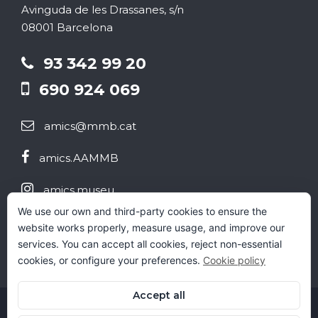
Avinguda de les Drassanes, s/n
e
e
08001 Barcelona
v
v
93 342 99 20
e
690 924 069
e
n
n
amics@mmb.cat
i
i
amics.AAMMB
amics.museu
m
e
We use our own and third-party cookies to ensure the
@aammb
e
website works properly, measure usage, and improve our
n
services. You can accept all cookies, reject non-essential
n
cookies, or configure your preferences.
Cookie policy
t
t
Accept all
© 2022 AAMMB. Tots els drets reservats.