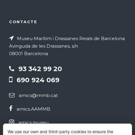
e
d
n
n
'
s
CONTACTE
t
E
E
Museu Marítim i Drassanes Reials de Barcelona
s
s
s
Avinguda de les Drassanes, s/n
08001 Barcelona
d
d
93 342 99 20
e
e
690 924 069
v
v
amics@mmb.cat
e
e
amics.AAMMB
n
n
i
amics.museu
i
We use our own and third-party cookies to ensure the