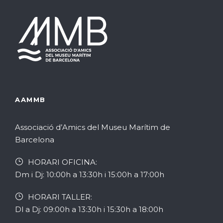
s
t
s
E
u
a
u
c
s
a
a
a
t
s
d
l
l
e
i
i
v
AAMMB
c
t
e
e
z
Associació d’Amics del Museu Marítim de
Barcelona
a
n
r
HORARI OFICINA:
c
i
c
Dm i Dj: 10:00h a 13:30h i 15:00h a 17:00h
i
m
a
HORARI TALLER:
Dl a Dj: 09:00h a 13:30h i 15:30h a 18:00h
o