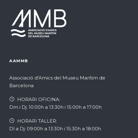
ó
d
n
t
e
v
a
t
.
v
i
s
i
s
d
s
u
AAMMB
e
u
a
l
Associació d’Amics del Museu Marítim de
a
Barcelona
l
l
1
HORARI OFICINA:
i
i
0
Dm i Dj: 10:00h a 13:30h i 15:00h a 17:00h
c
t
HORARI TALLER:
a
Dl a Dj: 09:00h a 13:30h i 15:30h a 18:00h
e
z