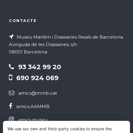
g
a
r
o
c
CONTACTE
c
s
i
a
Museu Marítim i Drassanes Reials de Barcelona
t
o
Avinguda de les Drassanes, s/n
d
08001 Barcelona
2
n
'
93 342 99 20
s
0
690 924 069
E
E
2
s
amics@mmb.cat
s
6
amics.AAMMB
d
d
amics.museu
e
e
We use our own and third-party cookies to ensure the