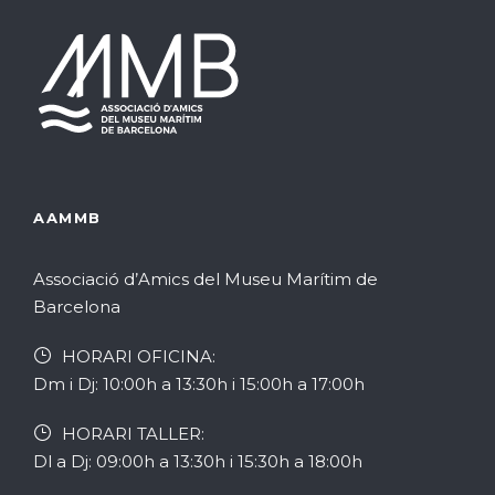
v
i
s
i
s
d
s
u
e
u
a
l
a
l
AAMMB
4
l
i
i
a
Associació d’Amics del Museu Marítim de
Barcelona
c
t
g
HORARI OFICINA:
e
z
o
Dm i Dj: 10:00h a 13:30h i 15:00h a 17:00h
a
r
s
HORARI TALLER:
Dl a Dj: 09:00h a 13:30h i 15:30h a 18:00h
c
c