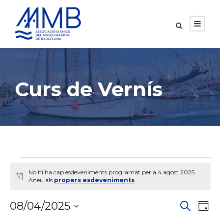
Curs de Vernís
E
No hi ha cap esdeveniments programat per a 4 agost 2025.
A
Aneu als
propers esdeveniments
.
s
v
í
N
N
s
08/04/2025
C
d
D
e
i
S