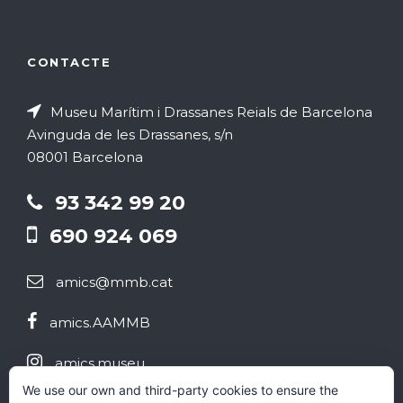
t
i
a
2
o
CONTACTE
d
0
n
Museu Marítim i Drassanes Reials de Barcelona
'
2
s
Avinguda de les Drassanes, s/n
E
08001 Barcelona
5
E
s
93 342 99 20
s
690 924 069
d
d
amics@mmb.cat
e
e
amics.AAMMB
v
v
e
amics.museu
e
We use our own and third-party cookies to ensure the