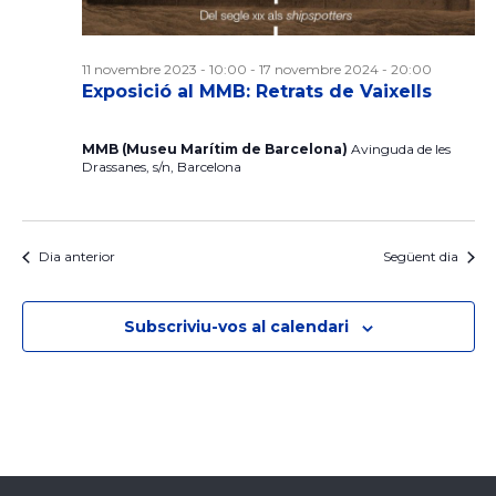
s
s
u
u
d
a
11 novembre 2023 - 10:00
-
17 novembre 2024 - 20:00
a
Exposició al MMB: Retrats de Vaixells
e
l
l
MMB (Museu Marítim de Barcelona)
Avinguda de les
l
Drassanes, s/n, Barcelona
i
i
2
c
t
Dia anterior
Següent dia
6
e
z
a
Subscriviu-vos al calendari
g
r
c
e
c
i
n
a
o