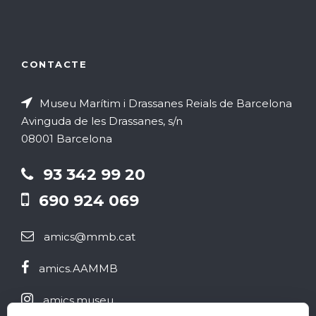
m
e
e
n
CONTACTE
n
t
Museu Marítim i Drassanes Reials de Barcelona
t
Avinguda de les Drassanes, s/n
08001 Barcelona
s
93 342 99 20
690 924 069
amics@mmb.cat
amics.AAMMB
amics.museu