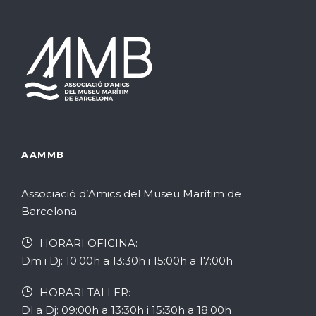
e
d
n
r
'
s
2
E
E
0
s
s
2
d
d
AAMMB
4
e
e
Associació d’Amics del Museu Marítim de
v
v
Barcelona
e
e
HORARI OFICINA:
n
Dm i Dj: 10:00h a 13:30h i 15:00h a 17:00h
n
i
HORARI TALLER:
i
Dl a Dj: 09:00h a 13:30h i 15:30h a 18:00h