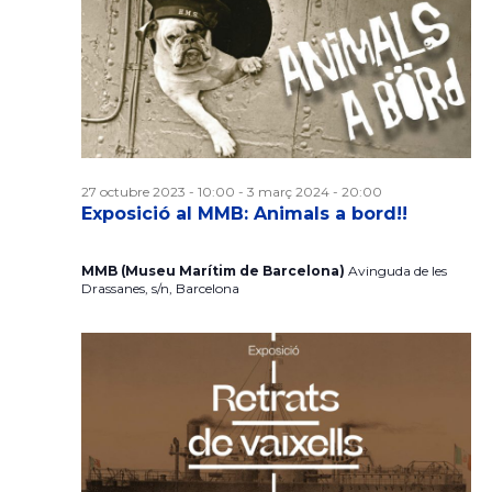
e
c
e
e
c
g
i
v
g
o
a
n
e
a
c
a
u
n
c
27 octubre 2023 - 10:00
-
3 març 2024 - 20:00
i
n
Exposició al MMB: Animals a bord!!
i
a
i
ó
d
MMB (Museu Marítim de Barcelona)
Avinguda de les
Drassanes, s/n, Barcelona
m
ó
a
d
t
e
e
v
a
.
v
n
i
i
t
s