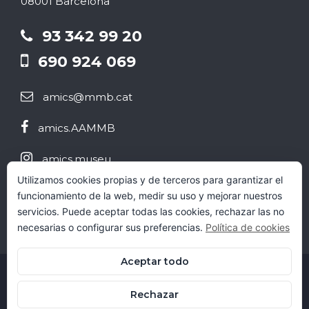
08001 Barcelona
93 342 99 20
690 924 069
amics@mmb.cat
amics.AAMMB
amics.museu
Utilizamos cookies propias y de terceros para garantizar el
@aammb
funcionamiento de la web, medir su uso y mejorar nuestros
servicios. Puede aceptar todas las cookies, rechazar las no
necesarias o configurar sus preferencias.
Política de cookies
Aceptar todo
© 2022 AAMMB. Todos los derechos reservados.
Rechazar
Diseño web:
fasecreativa.es