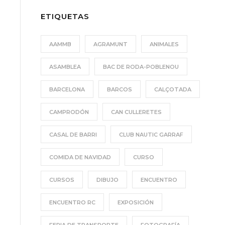
o
ETIQUETAS
r
d
AAMMB
AGRAMUNT
ANIMALES
e
v
ASAMBLEA
BAC DE RODA-POBLENOU
í
d
BARCELONA
BARCOS
CALÇOTADA
e
o
CAMPRODÓN
CAN CULLERETES
CASAL DE BARRI
CLUB NAUTIC GARRAF
COMIDA DE NAVIDAD
CURSO
CURSOS
DIBUJO
ENCUENTRO
ENCUENTRO RC
EXPOSICIÓN