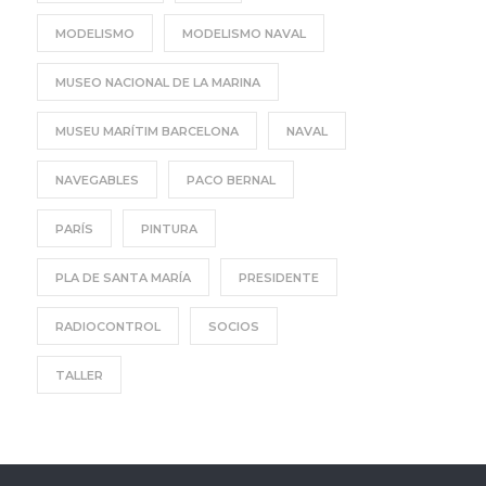
MODELISMO
MODELISMO NAVAL
MUSEO NACIONAL DE LA MARINA
MUSEU MARÍTIM BARCELONA
NAVAL
NAVEGABLES
PACO BERNAL
PARÍS
PINTURA
PLA DE SANTA MARÍA
PRESIDENTE
RADIOCONTROL
SOCIOS
TALLER