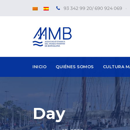
93 342 99 20/ 690 924 069
·
INICIO
QUIÉNES SOMOS
CULTURA M
Day