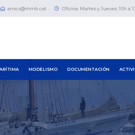
amics@mmb.cat
·
Oficina: Martes y Jueves: 10h a 1
ARÍTIMA
MODELISMO
DOCUMENTACIÓN
ACTIV