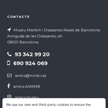
e
i
a
m
o
CONTACTE
d
b
n
Museu Marítim i Drassanes Reials de Barcelona
'
r
s
Avinguda de les Drassanes, s/n
E
08001 Barcelona
e
E
s
93 342 99 20
s
2
690 924 069
d
d
0
amics@mmb.cat
e
e
2
amics.AAMMB
v
v
5
e
amics.museu
e
We use our own and third-party cookies to ensure the