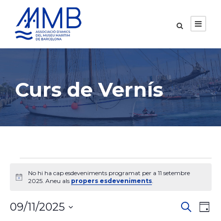
Curs de Vernís
E
No hi ha cap esdeveniments programat per a 11 setembre
A
2025. Aneu als
propers esdeveniments
.
s
v
í
N
N
s
09/11/2025
C
d
D
e
i
S