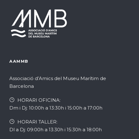
v
i
s
i
s
d
s
u
e
u
a
l
a
l
AAMMB
1
l
i
i
1
Associació d’Amics del Museu Marítim de
Barcelona
c
t
s
HORARI OFICINA:
e
z
e
Dm i Dj: 10:00h a 13:30h i 15:00h a 17:00h
a
r
t
HORARI TALLER:
Dl a Dj: 09:00h a 13:30h i 15:30h a 18:00h
c
c