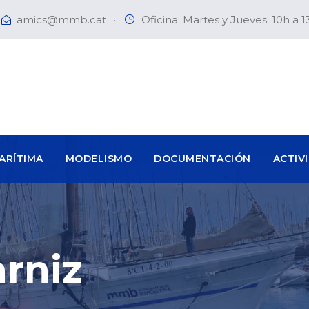
amics@mmb.cat
·
Oficina: Martes y Jueves: 10h a 1
ARÍTIMA
MODELISMO
DOCUMENTACIÓN
ACTIV
rniz