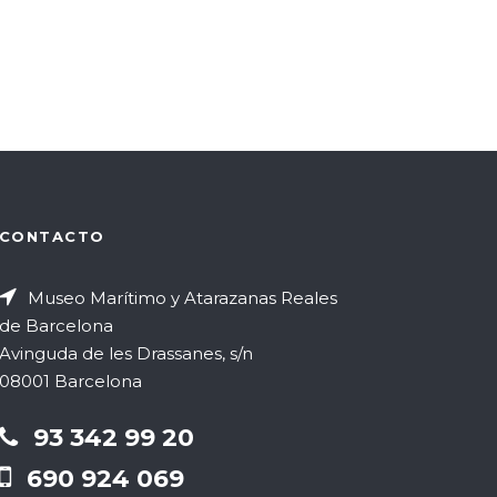
s
d
e
E
v
CONTACTO
e
n
Museo Marítimo y Atarazanas Reales
de Barcelona
t
Avinguda de les Drassanes, s/n
08001 Barcelona
o
93 342 99 20
690 924 069