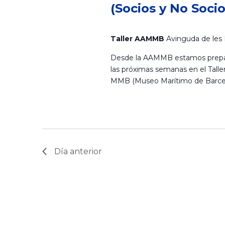
a
i
p
(Socios y No Socio
o
o
a
n
l
c
Taller AAMMB
Avinguda de les 
a
a
s
l
b
Desde la AAMMB estamos prepara
i
a
r
las próximas semanas en el Tall
e
f
a
MMB (Museo Marítimo de Barcel
ó
e
c
c
l
n
n
h
a
a
v
1
.
e
d
Día anterior
.
B
m
e
u
s
a
b
c
a