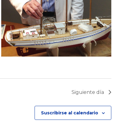
i
ó
n
d
e
v
i
Siguiente día
s
t
Suscribirse al calendario
a