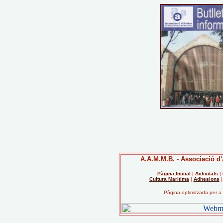
A.A.M.M.B. - Associació d
Pàgina Inicial
|
Activitats
|
Cultura Marítima
|
Adhesions
Pàgina optimitzada per a 