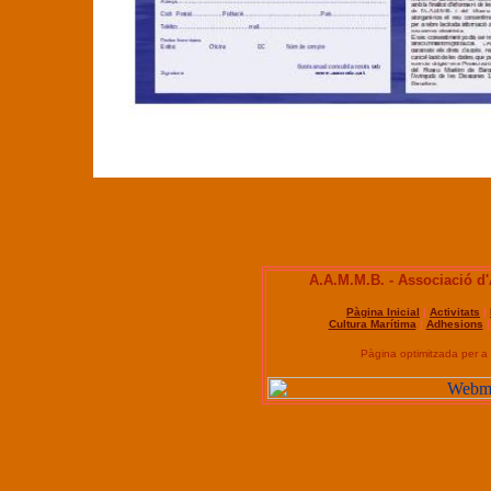
A.A.M.M.B. - Associació d
Pàgina Inicial
|
Activitats
|
Cultura Marítima
|
Adhesions
Pàgina optimitzada per a 