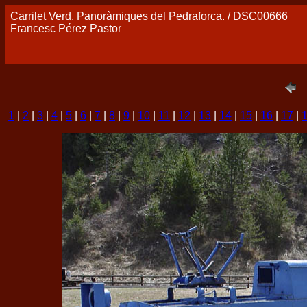
Carrilet Verd. Panoràmiques del Pedraforca. / DSC00666
Francesc Pérez Pastor
1
|
2
|
3
|
4
|
5
|
6
|
7
|
8
|
9
|
10
|
11
|
12
|
13
|
14
|
15
|
16
|
17
|