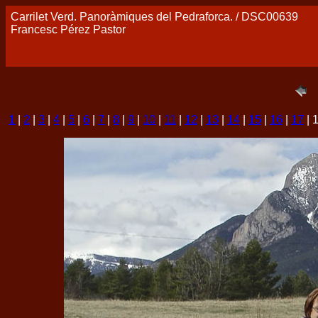
Carrilet Verd. Panoràmiques del Pedraforca. / DSC00639
Francesc Pérez Pastor
1
|
2
|
3
|
4
|
5
|
6
|
7
|
8
|
9
|
10
|
11
|
12
|
13
|
14
|
15
|
16
|
17
| 