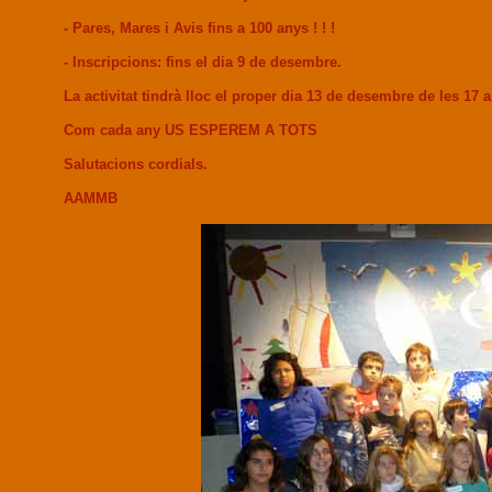
- Pares, Mares i Avis fins a 100 anys ! ! !
- Inscripcions: fins el dia 9 de desembre.
La activitat tindrà lloc el proper dia 13 de desembre de les 1
Com cada any US ESPEREM A TOTS
Salutacions cordials.
AAMMB