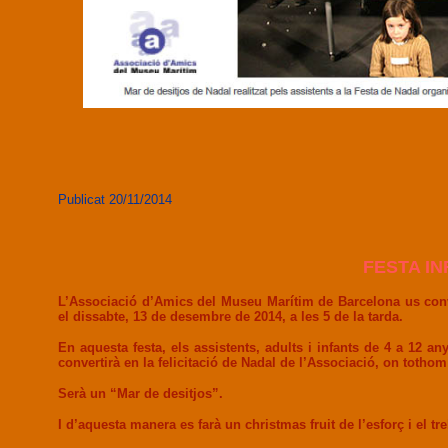
Publicat 20/11/2014
FESTA IN
L’Associació d’Amics del Museu Marítim de Barcelona us convid
el dissabte, 13 de desembre de 2014, a les 5 de la tarda.
En aquesta festa, els assistents, adults i infants de 4 a 12 an
convertirà en la felicitació de Nadal de l’Associació, on tothom
Serà un “Mar de desitjos”.
I d’aquesta manera es farà un christmas fruit de l’esforç i el tre