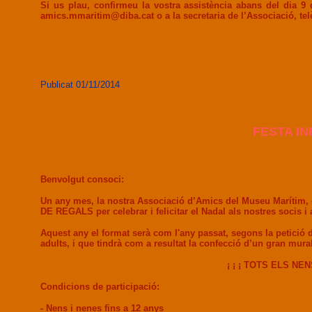
Si us plau, confirmeu la vostra assistència abans del dia 9 
amics.mmaritim@diba.cat o a la secretaria de l’Associació, telèf
Publicat 01/11/2014
FESTA IN
Benvolgut consoci:
Un any mes, la nostra Associació d’Amics del Museu Maríti
DE REGALS per celebrar i felicitar el Nadal als nostres socis i 
Aquest any el format serà com l'any passat, segons la petició del
adults, i que tindrà com a resultat la confecció d’un gran mural
¡ ¡ ¡ TOTS ELS NE
Condicions de participació:
- Nens i nenes fins a 12 anys