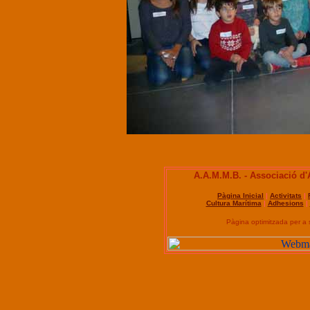
A.A.M.M.B. - Associació d
Pàgina Inicial
|
Activitats
|
Cultura Marítima
|
Adhesions
|
Pàgina optimitzada per a 