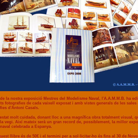
e la nostra exposició Mestres del Modelisme Naval, l'A.A.M.M.B. ha edita
ts fotografies de cada vaixell exposat i amb vistes generals de les sales 
fies d'Antoni Casals.
 estat molt cuidada, donant lloc a una magnífica obra totalment visual, q
 la vegi. Així mateix serà un gran record de, possiblement, la millor exp
naval celebrada a Espanya.
uest llibre és de 50€ i el termini per a sol·licitar-ho és fins al 30 de No