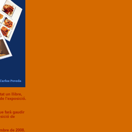
t un llibre,
de l'exposició.
ue farà gaudir
osició de
vembre de 2008.