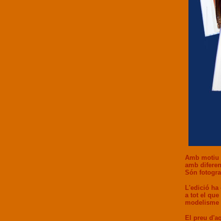
Amb motiu d
amb diferen
Són fotogra
L'edició ha
a tot el que
modelisme 
El preu d'aq