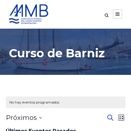
Curso de Barniz
No hay eventos programados.
N
N
Próximos
B
L
u
i
S
s