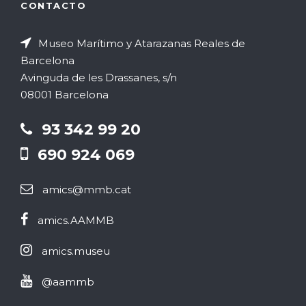
CONTACTO
Museo Marítimo y Atarazanas Reales de
Barcelona
Avinguda de les Drassanes, s/n
08001 Barcelona
93 342 99 20
690 924 069
amics@mmb.cat
amics.AAMMB
amics.museu
@aammb